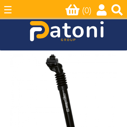
☰
(0)