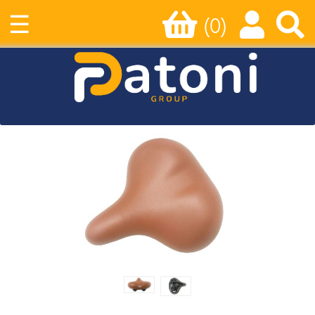
☰
(0)