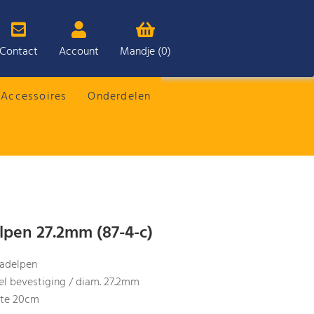
Contact
Account
Mandje (0)
Accessoires
Onderdelen
lpen 27.2mm (87-4-c)
zadelpen
l bevestiging / diam. 27.2mm
gte 20cm