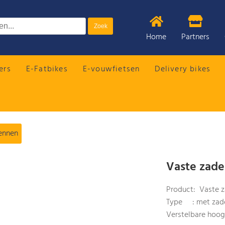
Home
Partners
ers
E-Fatbikes
E-vouwfietsen
Delivery bikes
ennen
Vaste zade
Product: Vaste 
Type : met zade
Verstelbare hoo