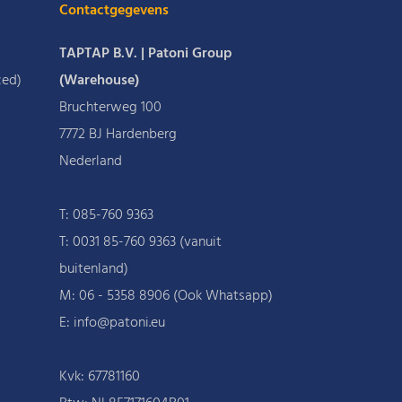
Contactgegevens
TAPTAP B.V. | Patoni Group
ced)
(Warehouse)
Bruchterweg 100
7772 BJ Hardenberg
Nederland
T:
085-760 9363
T:
0031 85-760 9363 (vanuit
buitenland)
M:
06 - 5358 8906 (Ook Whatsapp)
E: info@patoni.eu
Kvk: 67781160