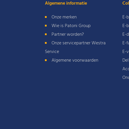
Algemene informatie
Col
Onze merken
E-b
Wie is Patoni Group
E-b
Partner worden?
E-d
Onze servicepartner Westra
E-f
Service
E-v
Algemene voorwaarden
Del
Acc
On