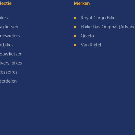
lectie
Merken
ikes
Royal Cargo Bikes
akfietsen
Ebike Das Original (Advan
riewielers
Qivelo
atbikes
Van Rixtel
ouwfietsen
ivery-bikes
essoires
derdelen