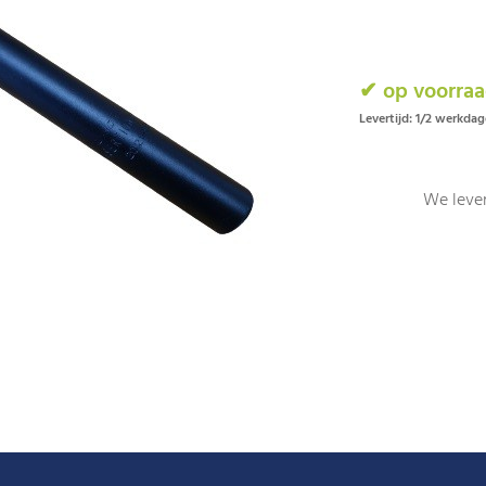
✔ op voorra
Levertijd: 1/2 werkda
We lever