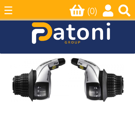
☰
(0)