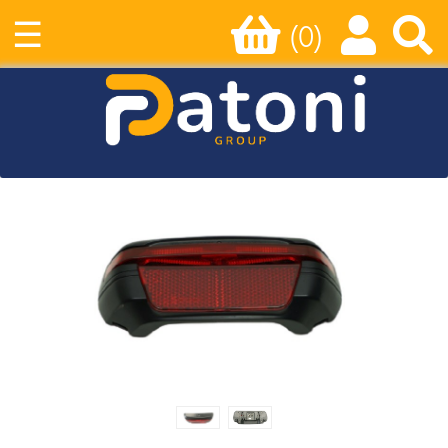
☰
(0)