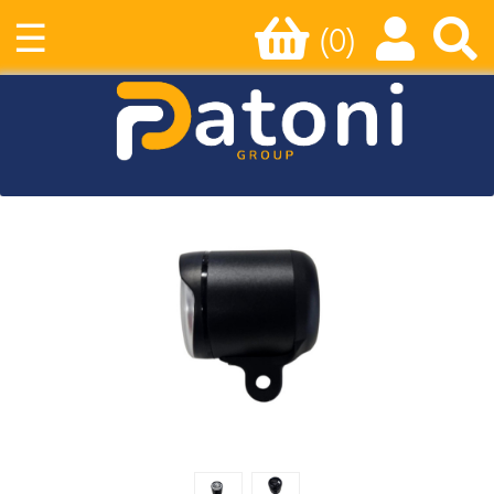
☰
(0)