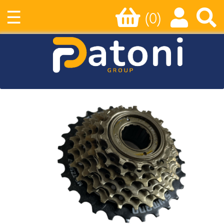
☰
(0)