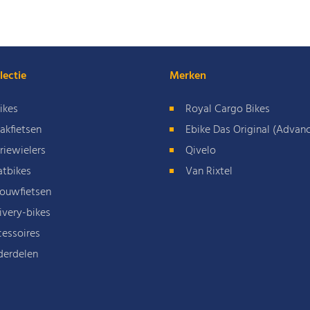
lectie
Merken
ikes
Royal Cargo Bikes
akfietsen
Ebike Das Original (Advan
riewielers
Qivelo
atbikes
Van Rixtel
ouwfietsen
ivery-bikes
essoires
derdelen