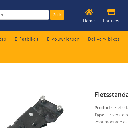
Home
Partners
ers
E-Fatbikes
E-vouwfietsen
Delivery bikes
Fietsstanda
Product
: Fietss
Type
: verstelba
voor montage aan