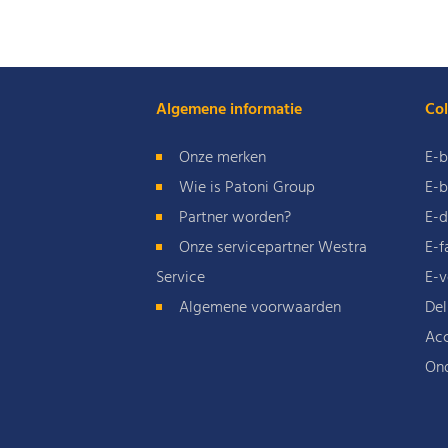
Algemene informatie
Col
Onze merken
E-b
Wie is Patoni Group
E-b
Partner worden?
E-d
Onze servicepartner Westra
E-f
Service
E-v
Algemene voorwaarden
Del
Acc
On