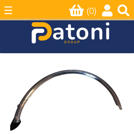
☰
(0)