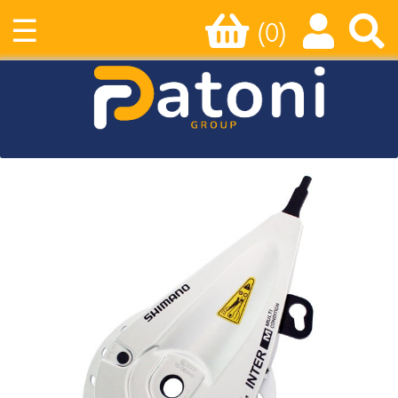
☰
(0)