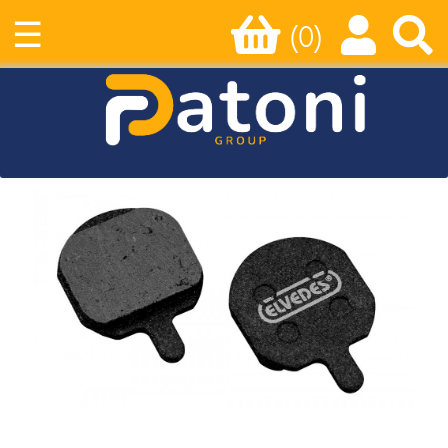
☰
(0)