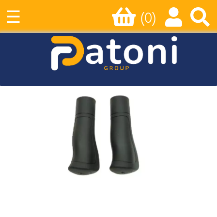
☰
(0)