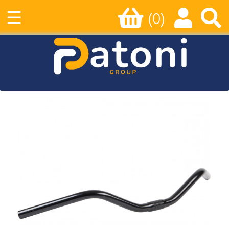
☰
(0)