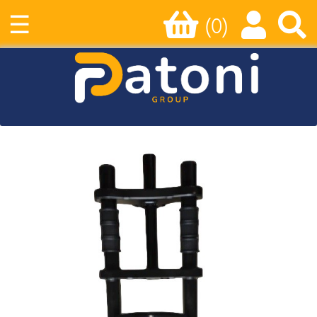
☰
(0)