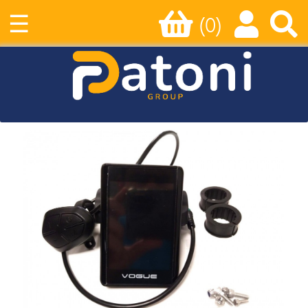
☰
(0)