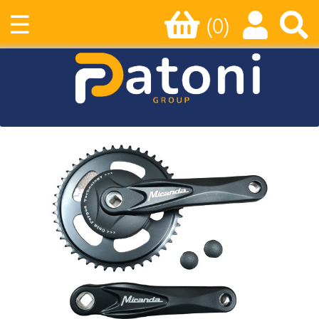
☰
(0)