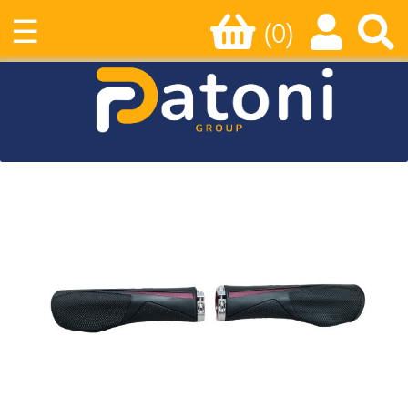
☰
(0)