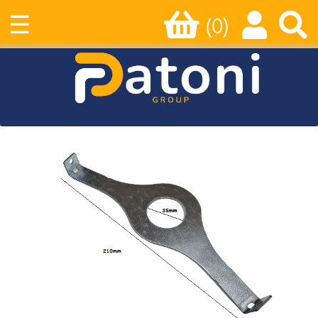
☰
(0)