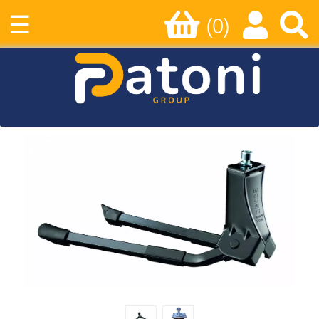
☰
(0)