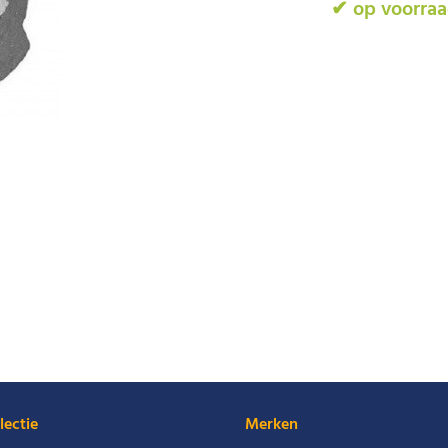
✔ op voorra
lectie
Merken