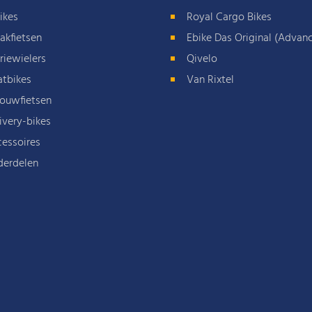
ikes
Royal Cargo Bikes
akfietsen
Ebike Das Original (Advan
riewielers
Qivelo
atbikes
Van Rixtel
ouwfietsen
ivery-bikes
essoires
derdelen