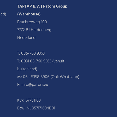
TAPTAP B.V. | Patoni Group
ced)
(Warehouse)
Bruchterweg 100
7772 BJ Hardenberg
Nederland
T:
085-760 9363
T:
0031 85-760 9363 (vanuit
buitenland)
M:
06 - 5358 8906 (Ook Whatsapp)
E: info@patoni.eu
Kvk: 67781160
Btw: NL857171604B01