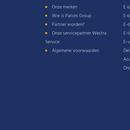
Onze merken
E-b
Wie is Patoni Group
E-b
Partner worden?
E-d
Onze servicepartner Westra
E-f
Service
E-v
Algemene voorwaarden
Del
Acc
On