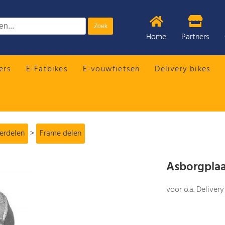
Home
Partners
ers
E-Fatbikes
E-vouwfietsen
Delivery bikes
derdelen
>
Frame delen
Asborgplaa
voor o.a. Delivery