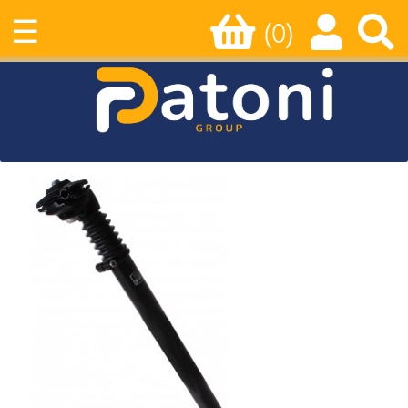
☰
(0)