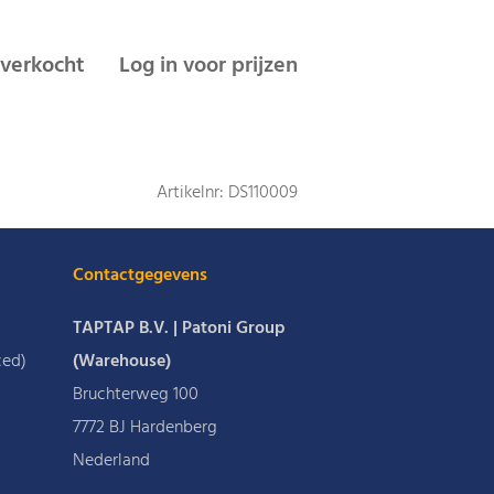
itverkocht
Log in voor prijzen
Artikelnr: DS110009
Contactgegevens
TAPTAP B.V. | Patoni Group
ced)
(Warehouse)
Bruchterweg 100
7772 BJ Hardenberg
Nederland