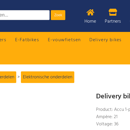
Home
Partners
ers
E-Fatbikes
E-vouwfietsen
Delivery bikes
derdelen
>
Elektronische onderdelen
Delivery b
Product: Accu 1-
Ampère: 21
Voltage: 36