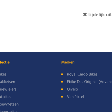
✖ tijdelijk u
lectie
Merken
ikes
Royal Cargo Bikes
akfietsen
Ebike Das Original (Advan
riewielers
Qivelo
atbikes
Van Rixtel
ouwfietsen