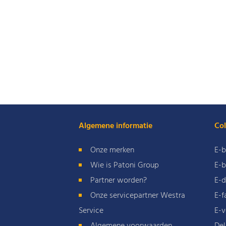
Algemene informatie
Col
Onze merken
E-b
Wie is Patoni Group
E-b
Partner worden?
E-d
Onze servicepartner Westra
E-f
Service
E-v