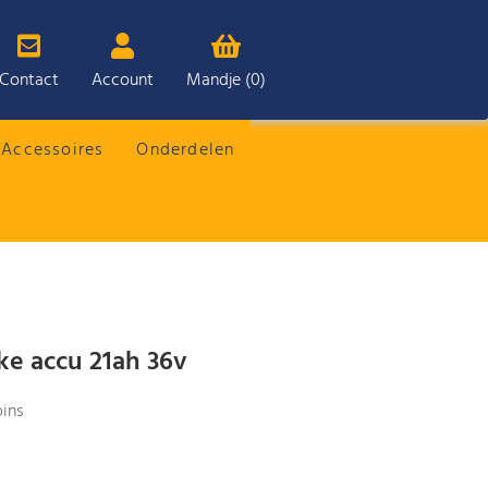
Contact
Account
Mandje (0)
Accessoires
Onderdelen
ike accu 21ah 36v
pins