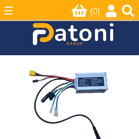
☰
(0)