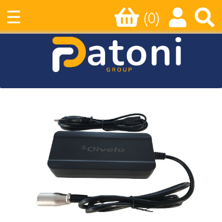
☰
(0)