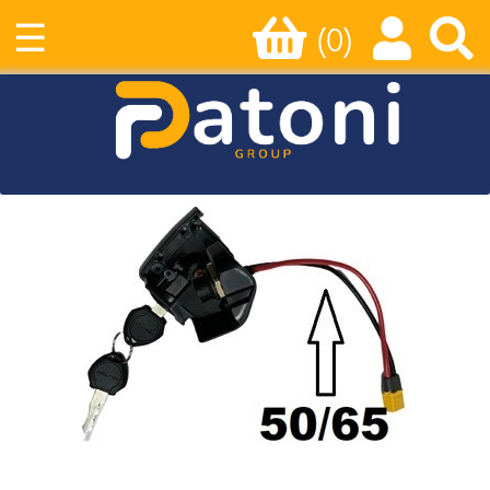
☰
(0)