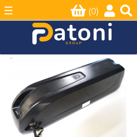
☰
(0)