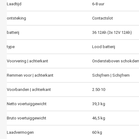
Laadtijd
6-8 uur
ontsteking
Contactslot
batterij
36 12Ah (3x 12V 12Ah)
type
Lood batterij
Voorvering | achterkant
Ondersteboven schokdemp
Remmen voor | achterkant
Schijfrem | Schijfrem
Voorbanden | achterkant
2.50-10
Netto voertuiggewicht
39,3 kg
Bruto voertuiggewicht
46,5 kg
Laadvermogen
60 kg