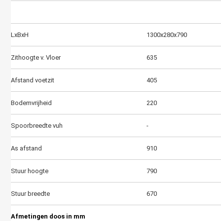
Voertuigafmetingen in mm
LxBxH
1300x280x790
Zithoogte v. Vloer
635
Afstand voetzit
405
Bodemvrijheid
220
Spoorbreedte vuh
-
As afstand
910
Stuur hoogte
790
Stuur breedte
670
Afmetingen doos in mm