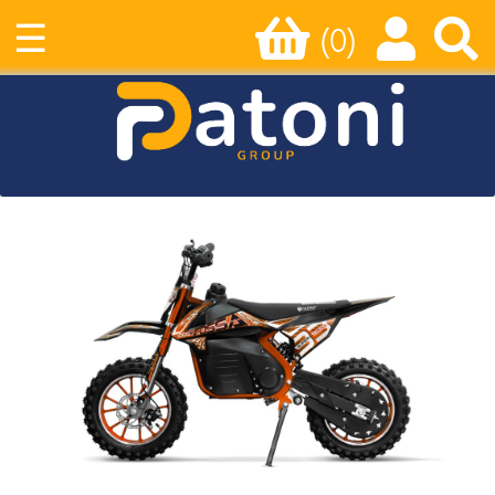
☰
(0)