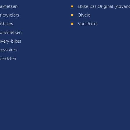
akfietsen
Ebike Das Original (Advan
riewielers
Qivelo
atbikes
Van Rixtel
ouwfietsen
ivery-bikes
essoires
derdelen