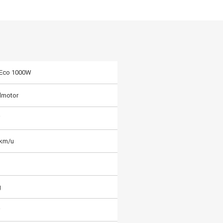
 Eco 1000W
lmotor
W
 km/u
g
r