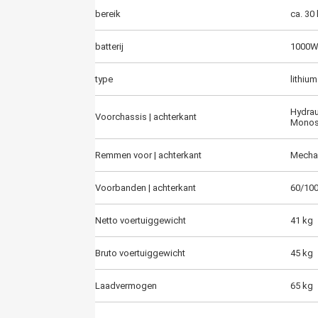
bereik
ca. 30
batterij
1000W
type
lithium
Hydra
Voorchassis | achterkant
Monos
Remmen voor | achterkant
Mecha
Voorbanden | achterkant
60/100
Netto voertuiggewicht
41 kg
Bruto voertuiggewicht
45 kg
Laadvermogen
65 kg