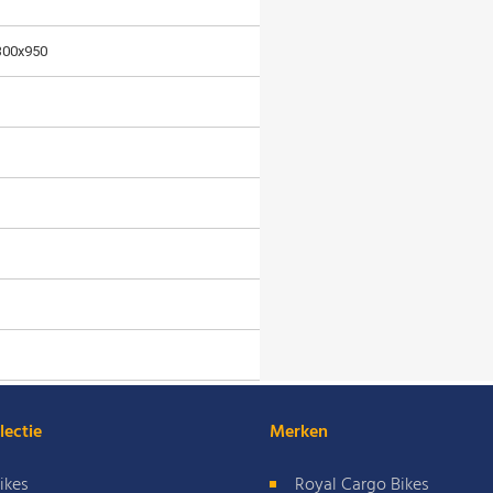
300x950
lectie
Merken
ikes
Royal Cargo Bikes