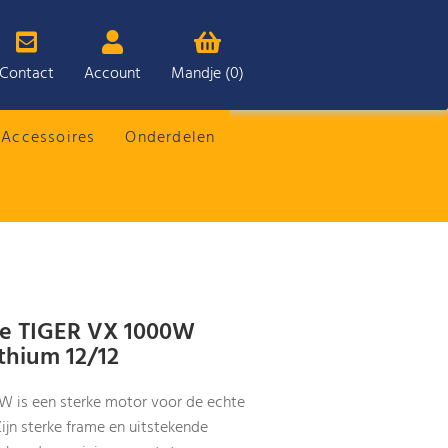
Contact
Account
Mandje (0)
Accessoires
Onderdelen
ke TIGER VX 1000W
thium 12/12
W is een sterke motor voor de echte
Zijn sterke frame en uitstekende