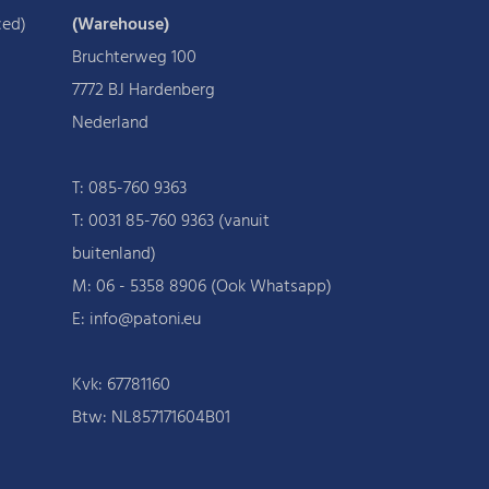
ced)
(Warehouse)
Bruchterweg 100
7772 BJ Hardenberg
Nederland
T:
085-760 9363
T:
0031 85-760 9363 (vanuit
buitenland)
M:
06 - 5358 8906 (Ook Whatsapp)
E: info@patoni.eu
Kvk: 67781160
Btw: NL857171604B01