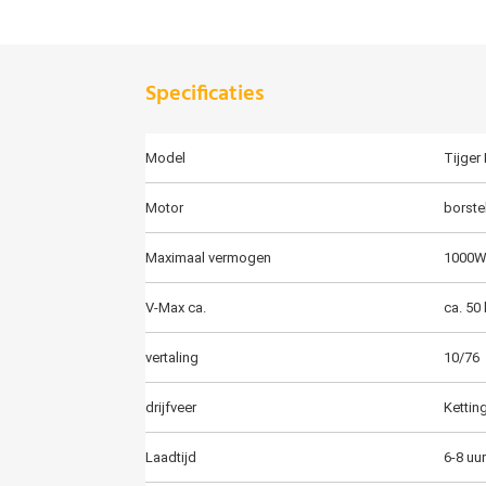
Specificaties
Model
Tijger
Motor
borste
Maximaal vermogen
1000
V-Max ca.
ca. 50
vertaling
10/76
drijfveer
Kettin
Laadtijd
6-8 uu