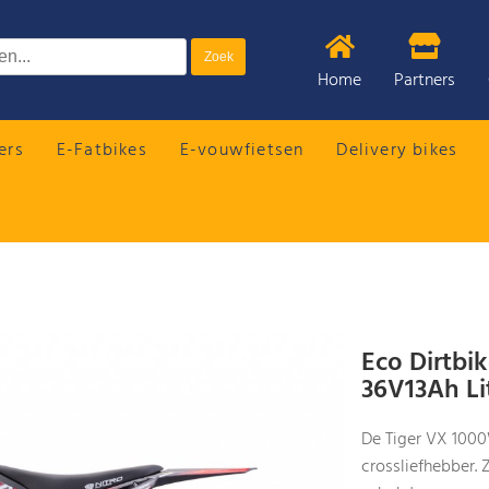
Home
Partners
ers
E-Fatbikes
E-vouwfietsen
Delivery bikes
Eco Dirtbi
36V13Ah Li
De Tiger VX 1000
crossliefhebber. 