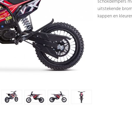
schokdempers mak
uitstekende brom
kappen en kleure