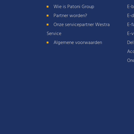
Wie is Patoni Group
E-b
Partner worden?
E-d
Onze servicepartner Westra
E-f
Service
E-v
Algemene voorwaarden
Del
Acc
On