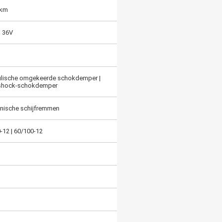
 km
 36V
ulische omgekeerde schokdemper |
hock-schokdemper
nische schijfremmen
-12 | 60/100-12