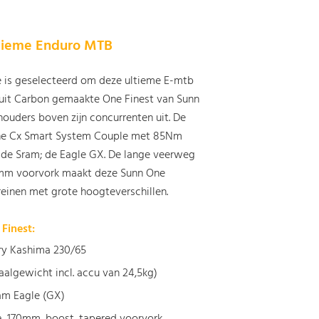
ltieme Enduro MTB
e is geselecteerd om deze ultieme E-mtb
 uit Carbon gemaakte One Finest van Sunn
houders boven zijn concurrenten uit. De
ine Cx Smart System Couple met 85Nm
de Sram; de Eagle GX. De lange veerweg
0mm voorvork maakt deze Sunn One
reinen met grote hoogteverschillen.
Finest:
ry Kashima 230/65
algewicht incl. accu van 24,5kg)
ram Eagle (GX)
a, 170mm, boost, tapered voorvork