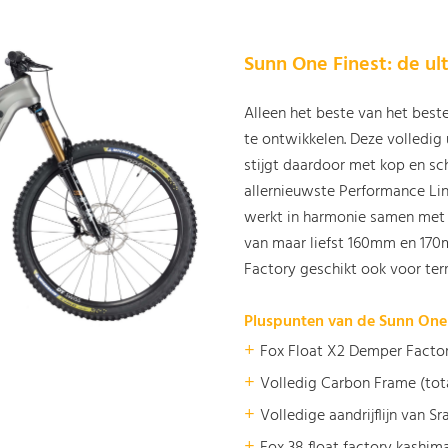
Sunn One Finest
: de u
Alleen het beste van het best
te ontwikkelen. Deze volledig
stijgt daardoor met kop en sc
allernieuwste Performance L
werkt in harmonie samen met 
van maar liefst 160mm en 17
Factory geschikt ook voor ter
Pluspunten van de Sunn One 
+
Fox Float X2 Demper Facto
+
Volledig Carbon Frame (tota
+
Volledige aandrijflijn van S
+
Fox 38 float factory kashim