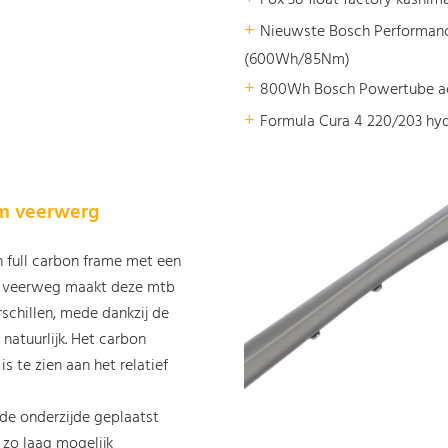
+
Nieuwste Bosch Performanc
(600Wh/85Nm)
+
800Wh Bosch Powertube a
+
Formula Cura 4 220/203 hyd
mm veerwerg
 full carbon frame met een
e veerweg maakt deze mtb
schillen, mede dankzij de
atuurlijk. Het carbon
s te zien aan het relatief
 de onderzijde geplaatst
 zo laag mogelijk