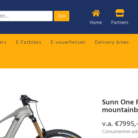
Home
Partners
ers
E-Fatbikes
E-vouwfietsen
Delivery bikes
Sunn One Fi
mountainb
v.a. €7995,
Consumenten adv