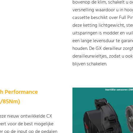
bovenop de klim, schakelt u o
versnelling waardoor u in ho
cassette beschikt over Full 
deze ketting lichtgewicht, ster
uitsparingen is modder en vui
een lange levensduur te garan
houden. De GX derailleur zorg
derailleurwieltjes, zodat u o
blijven schakelen.
h Performance
h/85Nm)
Deze nieuw ontwikkelde CX
eert voor de best mogelijke
er op de input op de pedalen