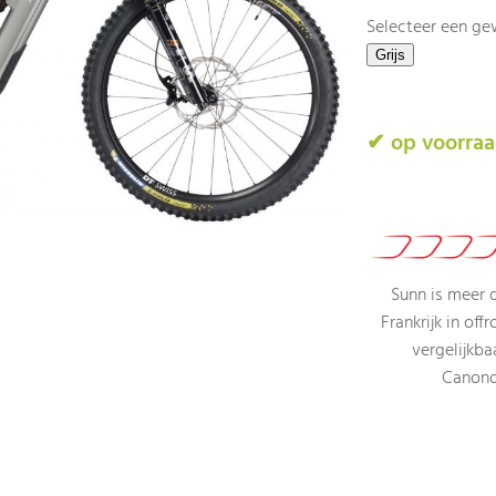
Selecteer een ge
✔ op voorra
Sunn is meer 
Frankrijk in off
vergelijkba
Canond