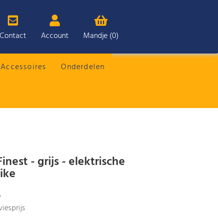
Contact
Account
Mandje (0)
Accessoires
Onderdelen
nest - grijs - elektrische
ike
-
iesprijs