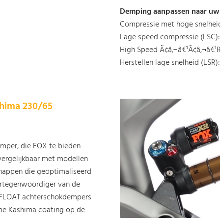
Demping aanpassen naar uw
Compressie met hoge snelheid
Lage speed compressie (LSC):
High Speed Ã¢â‚¬â€¹Ã¢â‚¬â€¹
Herstellen lage snelheid (LSR):
shima 230/65
emper, die FOX te bieden
 vergelijkbaar met modellen
happen die geoptimaliseerd
vertegenwoordiger van de
de FLOAT achterschokdempers
me Kashima coating op de