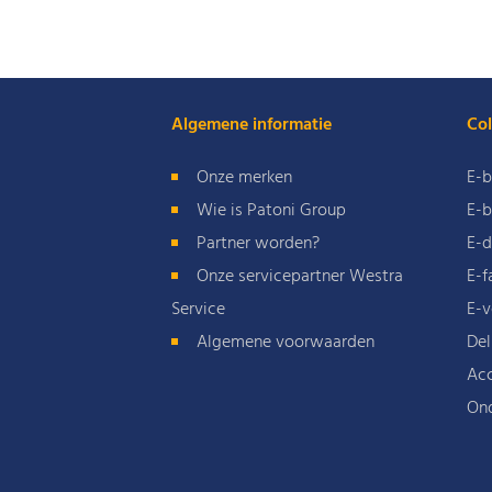
Algemene informatie
Col
Onze merken
E-b
Wie is Patoni Group
E-b
Partner worden?
E-d
Onze servicepartner Westra
E-f
Service
E-v
Algemene voorwaarden
Del
Acc
On