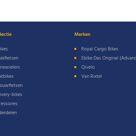
lectie
Merken
ikes
Royal Cargo Bikes
akfietsen
Ebike Das Original (Advan
riewielers
Qivelo
atbikes
Van Rixtel
ouwfietsen
ivery-bikes
essoires
derdelen