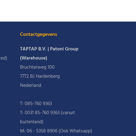
Contactgegevens
TAPTAP B.V. | Patoni Group
ced)
(Warehouse)
Bruchterweg 100
7772 BJ Hardenberg
Nederland
T:
085-760 9363
T:
0031 85-760 9363 (vanuit
buitenland)
M:
06 - 5358 8906 (Ook Whatsapp)