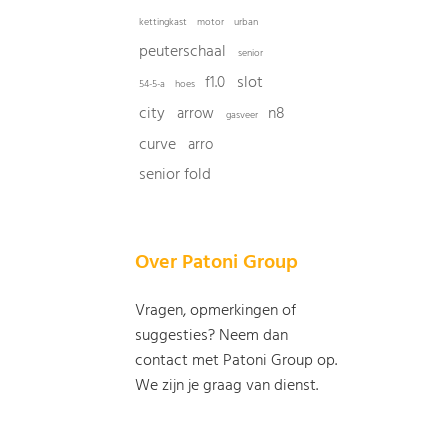
kettingkast
motor
urban
peuterschaal
senior
slot
f1.0
54-5-a
hoes
city
n8
arrow
gasveer
curve
arro
senior fold
Over Patoni Group
Vragen, opmerkingen of
suggesties? Neem dan
contact met Patoni Group op.
We zijn je graag van dienst.