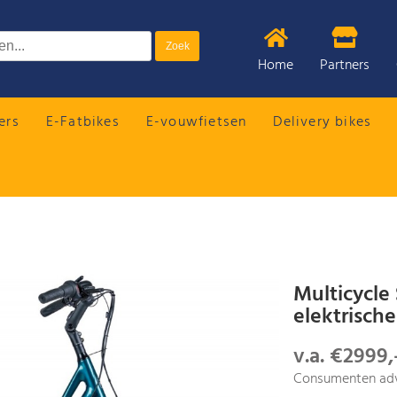
Home
Partners
ers
E-Fatbikes
E-vouwfietsen
Delivery bikes
Multicycle
elektrisch
v.a. €2999,
Consumenten adv