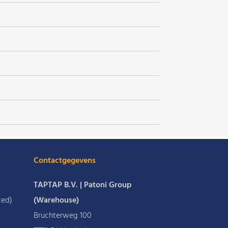
Contactgegevens
TAPTAP B.V. | Patoni Group
ced)
(Warehouse)
Bruchterweg 100