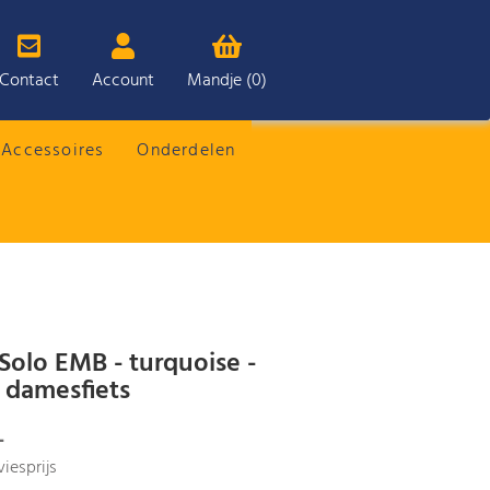
Contact
Account
Mandje (0)
Accessoires
Onderdelen
 Solo EMB - turquoise -
e damesfiets
-
iesprijs