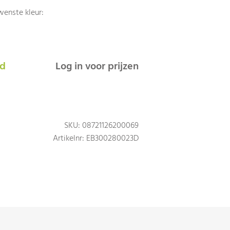
wenste kleur:
ad
Log in voor prijzen
SKU: 08721126200069
Artikelnr: EB300280023D