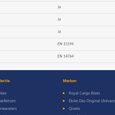
Ja
Ja
Ja
EN 15194
EN 14764
lectie
Merken
ikes
Royal Cargo Bikes
akfietsen
Ebike Das Original (Advan
riewielers
Qivelo