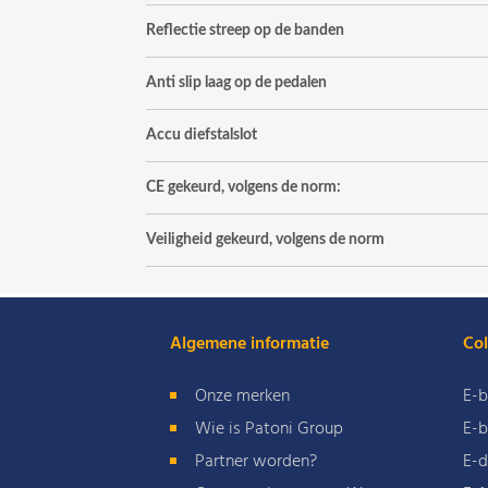
Reflectie streep op de banden
Anti slip laag op de pedalen
Accu diefstalslot
CE gekeurd, volgens de norm:
Veiligheid gekeurd, volgens de norm
Algemene informatie
Col
Onze merken
E-b
Wie is Patoni Group
E-b
Partner worden?
E-d