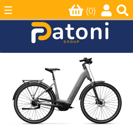
☰
(0)