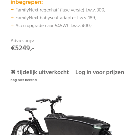
inbegrepen:
+
FamilyNext regenhuif (luxe versie) t.w.v. 300,-
+
FamilyNext babyseat adapter t.w.v. 189,-
+
Accu upgrade naar 545Wh t.w.v. 400,-
Adviesprijs:
€5249,-
✖ tijdelijk uitverkocht
Log in voor prijzen
nog niet bekend