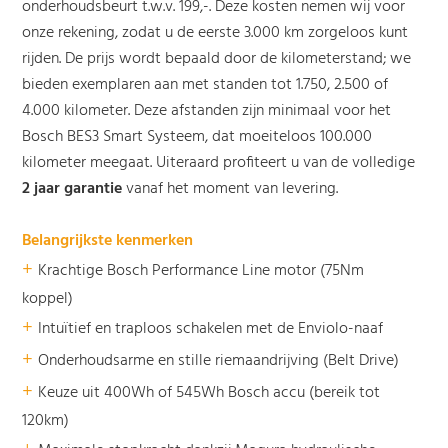
onderhoudsbeurt t.w.v. 199,-. Deze kosten nemen wij voor
onze rekening, zodat u de eerste 3.000 km zorgeloos kunt
rijden. De prijs wordt bepaald door de kilometerstand; we
bieden exemplaren aan met standen tot 1.750, 2.500 of
4.000 kilometer. Deze afstanden zijn minimaal voor het
Bosch BES3 Smart Systeem, dat moeiteloos 100.000
kilometer meegaat. Uiteraard profiteert u van de volledige
2 jaar garantie
vanaf het moment van levering.
Belangrijkste kenmerken
+
Krachtige Bosch Performance Line motor (75Nm
koppel)
+
Intuïtief en traploos schakelen met de Enviolo-naaf
+
Onderhoudsarme en stille riemaandrijving (Belt Drive)
+
Keuze uit 400Wh of 545Wh Bosch accu (bereik tot
120km)