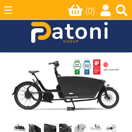
☰
(0)