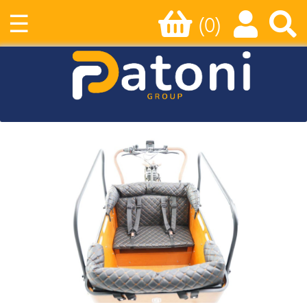
☰
(0)