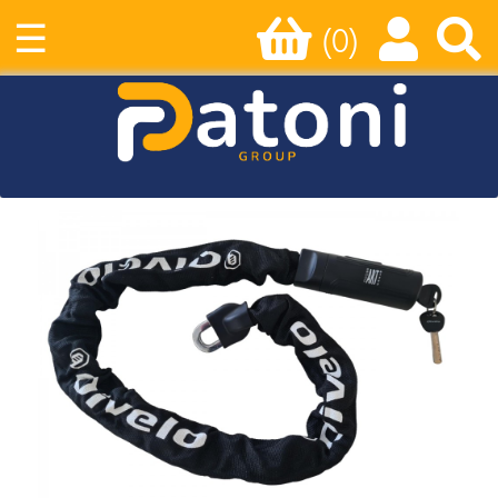
☰
(0)